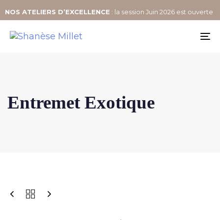
NOS
ATELIERS D’EXCELLENCE
: la session Juin 2026 est ouverte
To
na
Entremet Exotique