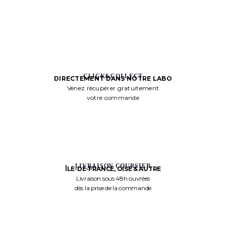
CLICK&COLLECT
DIRECTEMENT DANS NOTRE LABO
Venez récupérer gratuitement
votre commande
LIVRAISON COURSIER
ÎLE-DE-FRANCE, OISE & AUTRE
Livraison sous 48h ouvrées
dès la prise de la commande