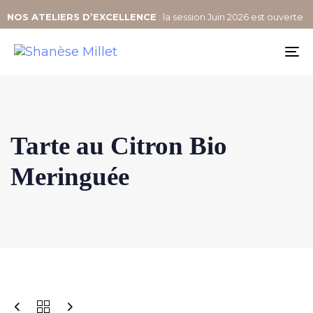
NOS
ATELIERS D’EXCELLENCE
: la session Juin 2026 est ouverte
To
na
Tarte au Citron Bio
Meringuée