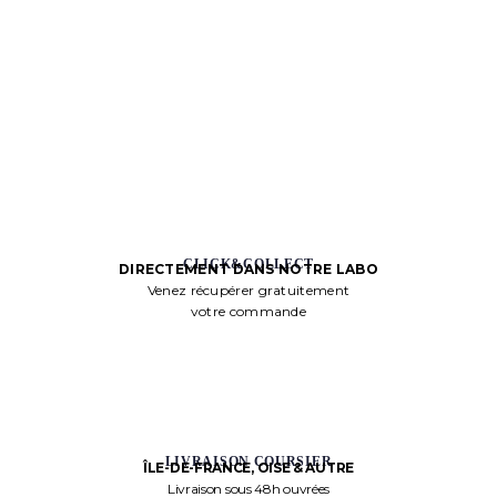
CLICK&COLLECT
DIRECTEMENT DANS NOTRE LABO
Venez récupérer gratuitement
votre commande
LIVRAISON COURSIER
ÎLE-DE-FRANCE, OISE & AUTRE
Livraison sous 48h ouvrées