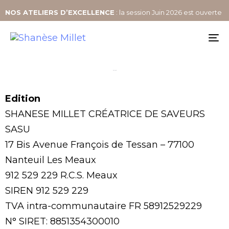
NOS
ATELIERS D’EXCELLENCE
: la session Juin 2026 est ouverte
To
na
Mentions Légales
Edition
SHANESE MILLET CRÉATRICE DE SAVEURS
SASU
17 Bis Avenue François de Tessan – 77100
Nanteuil Les Meaux
912 529 229 R.C.S. Meaux
SIREN 912 529 229
TVA intra-communautaire FR 58912529229
N° SIRET: 8851354300010