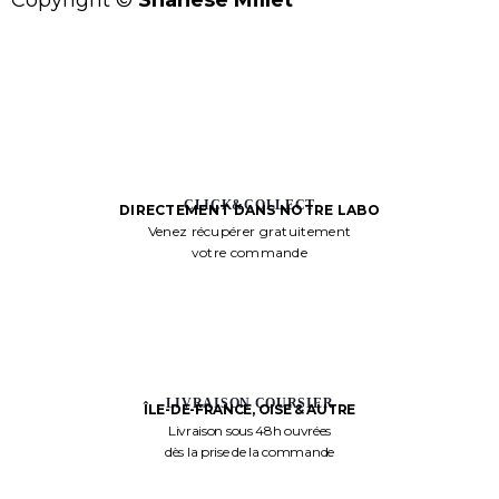
CLICK&COLLECT
DIRECTEMENT DANS NOTRE LABO
Venez récupérer gratuitement
votre commande
LIVRAISON COURSIER
ÎLE-DE-FRANCE, OISE & AUTRE
Livraison sous 48h ouvrées
dès la prise de la commande