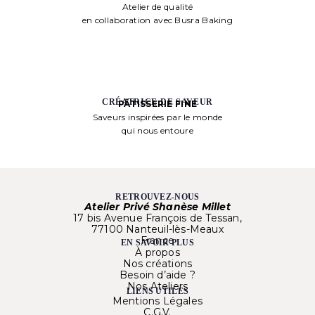
Atelier de qualité
en collaboration avec Busra Baking
CRÉATRICE DE SAVEUR
PÂTISSERIE FINE
Saveurs inspirées par le monde
qui nous entoure
RETROUVEZ-NOUS
Atelier Privé Shanèse Millet
17 bis Avenue François de Tessan,
77100 Nanteuil-lès-Meaux
France
EN SAVOIR PLUS
À propos
Nos créations
Besoin d’aide ?
Nos Ateliers
LIENS UTILES
Mentions Légales
C.G.V.