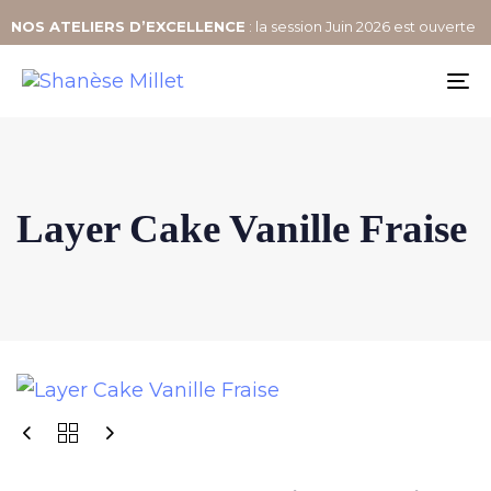
NOS
ATELIERS D’EXCELLENCE
: la session Juin 2026 est ouverte
To
na
Layer Cake Vanille Fraise