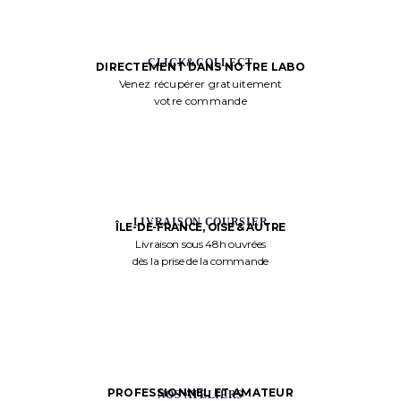
CLICK&COLLECT
DIRECTEMENT DANS NOTRE LABO
Venez récupérer gratuitement
votre commande
LIVRAISON COURSIER
ÎLE-DE-FRANCE, OISE & AUTRE
Livraison sous 48h ouvrées
dès la prise de la commande
PROFESSIONNEL ET AMATEUR
NOS ATELIERS