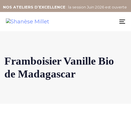
NOS
ATELIERS D’EXCELLENCE
: la session Juin 2026 est ouverte
To
na
Framboisier Vanille Bio
de Madagascar