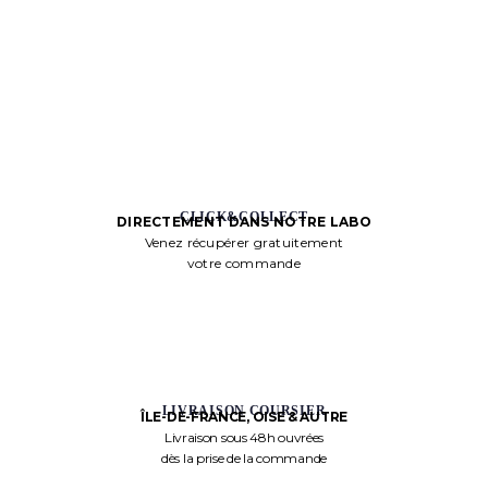
CLICK&COLLECT
DIRECTEMENT DANS NOTRE LABO
Venez récupérer gratuitement
votre commande
LIVRAISON COURSIER
ÎLE-DE-FRANCE, OISE & AUTRE
Livraison sous 48h ouvrées
dès la prise de la commande