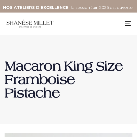
NOS
ATELIERS D’EXCELLENCE
: la session Juin 2026 est ouverte
To
na
Macaron King Size
Framboise
Pistache