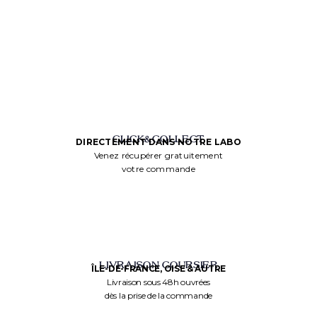
CLICK&COLLECT
DIRECTEMENT DANS NOTRE LABO
Venez récupérer gratuitement
votre commande
LIVRAISON COURSIER
ÎLE-DE-FRANCE, OISE & AUTRE
Livraison sous 48h ouvrées
dès la prise de la commande