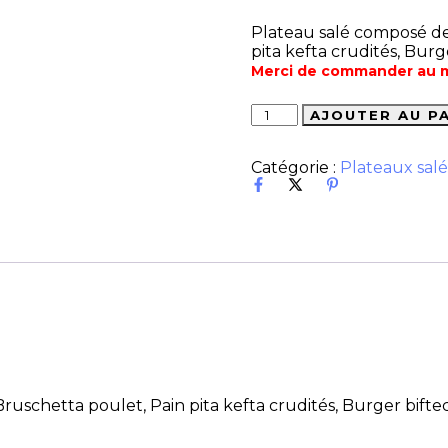
Plateau salé composé de 
pita kefta crudités, Bur
Merci de commander au 
Délices salés quantity
AJOUTER AU P
Catégorie :
Plateaux salé
 Bruschetta poulet, Pain pita kefta crudités, Burger bif