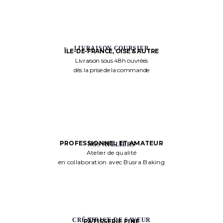
LIVRAISON COURSIER
ÎLE-DE-FRANCE, OISE & AUTRE
Livraison sous 48h ouvrées
dès la prise de la commande
PROFESSIONNEL ET AMATEUR
NOS ATELIERS
Atelier de qualité
en collaboration avec Busra Baking
CRÉATRICE DE SAVEUR
PÂTISSERIE FINE