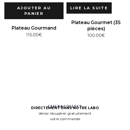
AJOUTER AU
LIRE LA SUITE
PANIER
Plateau Gourmet (35
Plateau Gourmand
pièces)
115.00
€
100.00
€
CLICK&COLLECT
DIRECTEMENT DANS NOTRE LABO
Venez récupérer gratuitement
votre commande