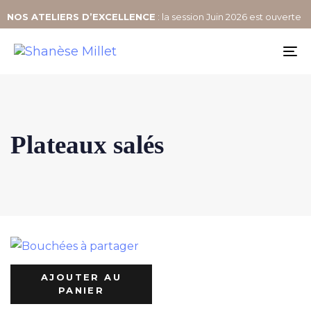
NOS
ATELIERS D’EXCELLENCE
: la session Juin 2026 est ouverte
To
na
Plateaux salés
AJOUTER AU
PANIER