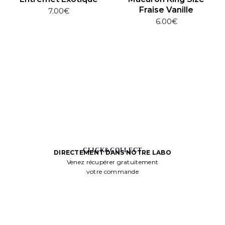
Fraise Vanille
7.00
€
6.00
€
CLICK&COLLECT
DIRECTEMENT DANS NOTRE LABO
Venez récupérer gratuitement
votre commande