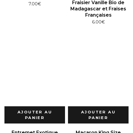
Fraisier Vanille Bio de
7.00
€
Madagascar et Fraises
Françaises
6.00
€
AJOUTER AU
AJOUTER AU
PANIER
PANIER
Entremet Exotique
Macaron King Size