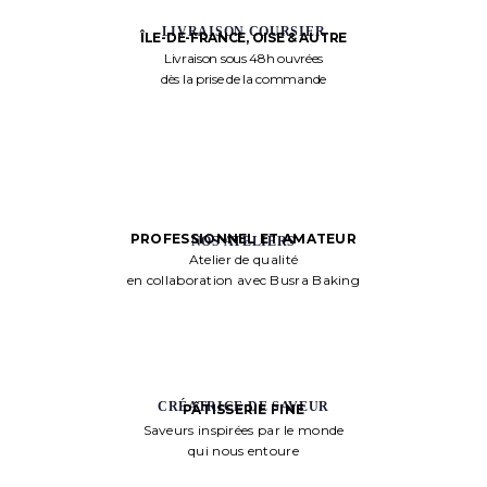
LIVRAISON COURSIER
ÎLE-DE-FRANCE, OISE & AUTRE
Livraison sous 48h ouvrées
dès la prise de la commande
PROFESSIONNEL ET AMATEUR
NOS ATELIERS
Atelier de qualité
en collaboration avec Busra Baking
CRÉATRICE DE SAVEUR
PÂTISSERIE FINE
Saveurs inspirées par le monde
qui nous entoure