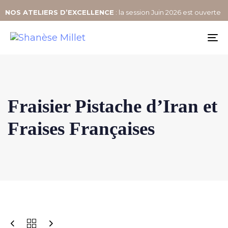
NOS
ATELIERS D’EXCELLENCE
: la session Juin 2026 est ouverte
To
na
Fraisier Pistache d’Iran et
Fraises Françaises