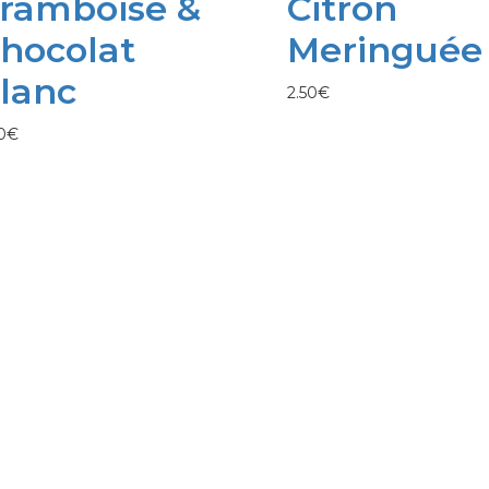
ramboise &
Citron
hocolat
Meringuée
lanc
2.50
€
0
€