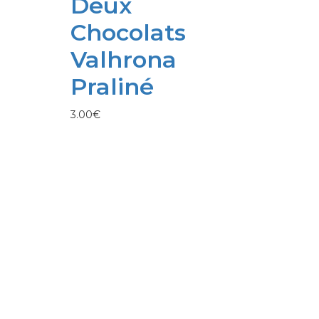
Deux
Chocolats
Valhrona
Praliné
3.00
€