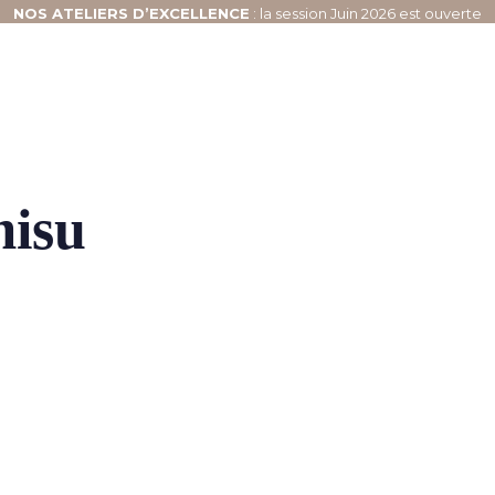
NOS
ATELIERS D’EXCELLENCE
: la session Juin 2026 est ouverte
misu