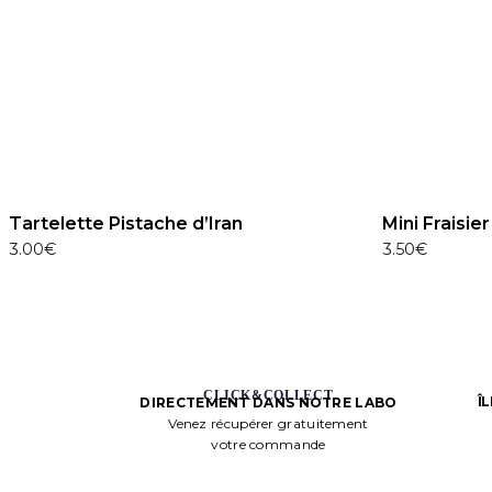
Tartelette Pistache d’Iran
Mini Fraisier
3.00
€
3.50
€
CLICK&COLLECT
Î
DIRECTEMENT DANS NOTRE LABO
Venez récupérer gratuitement
votre commande