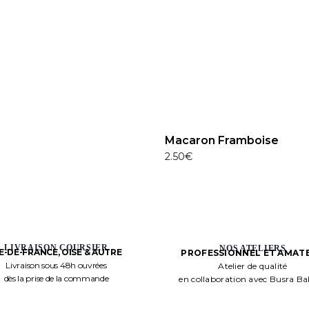
Macaron Framboise
2.50
€
LIVRAISON COURSIER
NOS ATELIERS
LE-DE-FRANCE, OISE & AUTRE
PROFESSIONNEL ET AMAT
Livraison sous 48h ouvrées
Atelier de qualité
dès la prise de la commande
en collaboration avec Busra B