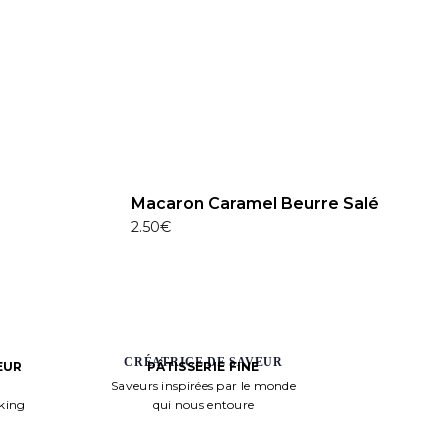
Macaron Caramel Beurre Salé
2.50
€
CRÉATRICE DE SAVEUR
PÂTISSERIE FINE
EUR
Saveurs inspirées par le monde
qui nous entoure
aking