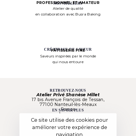
PROFESSIONNEL ET AMATEUR
NOS ATELIERS
Atelier de qualité
en collaboration avec Busra Baking
CRÉATRICE DE SAVEUR
PÂTISSERIE FINE
Saveurs inspirées par le monde
qui nous entoure
RETROUVEZ-NOUS
Atelier Privé Shanèse Millet
17 bis Avenue François de Tessan,
77100 Nanteuil-lès-Meaux
France
EN SAVOIR PLUS
À propos
Nos créations
Ce site utilise des cookies pour
Besoin d’aide ?
améliorer votre expérience de
Nos Ateliers
LIENS UTILES
navigation.
Mentions Légales