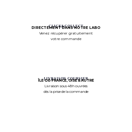
CLICK&COLLECT
DIRECTEMENT DANS NOTRE LABO
Venez récupérer gratuitement
votre commande
LIVRAISON COURSIER
ÎLE-DE-FRANCE, OISE & AUTRE
Livraison sous 48h ouvrées
dès la prise de la commande