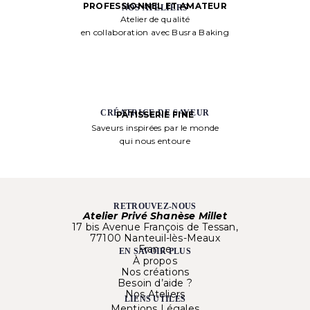
PROFESSIONNEL ET AMATEUR
NOS ATELIERS
Atelier de qualité
en collaboration avec Busra Baking
CRÉATRICE DE SAVEUR
PÂTISSERIE FINE
Saveurs inspirées par le monde
qui nous entoure
RETROUVEZ-NOUS
Atelier Privé Shanèse Millet
17 bis Avenue François de Tessan,
77100 Nanteuil-lès-Meaux
France
EN SAVOIR PLUS
À propos
Nos créations
Besoin d’aide ?
Nos Ateliers
LIENS UTILES
Mentions Légales