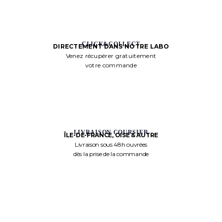
CLICK&COLLECT
DIRECTEMENT DANS NOTRE LABO
Venez récupérer gratuitement
votre commande
LIVRAISON COURSIER
ÎLE-DE-FRANCE, OISE & AUTRE
Livraison sous 48h ouvrées
dès la prise de la commande