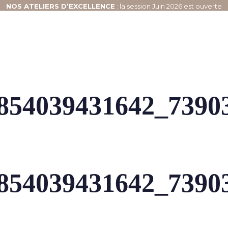
NOS
ATELIERS D’EXCELLENCE
: la session Juin 2026 est ouverte
854039431642_7390
854039431642_7390