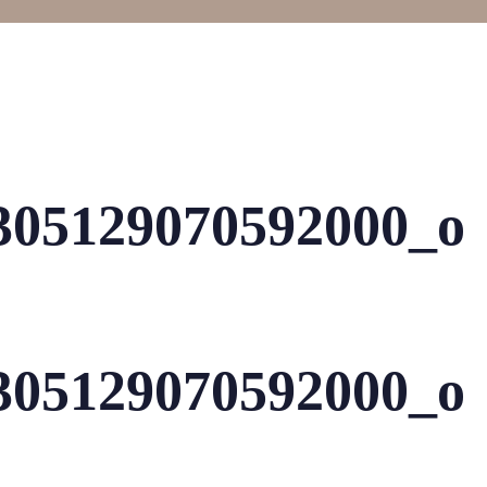
305129070592000_o
305129070592000_o