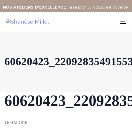
NOS
ATELIERS D’EXCELLENCE
: la session Juin 2026 est ouverte
To
na
60620423_2209283549155
60620423_2209283
29 MAI 2019