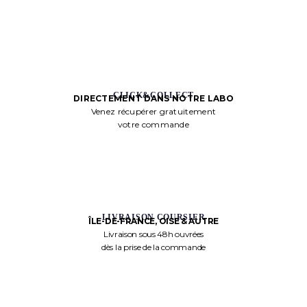
CLICK&COLLECT
DIRECTEMENT DANS NOTRE LABO
Venez récupérer gratuitement
votre commande
LIVRAISON COURSIER
ÎLE-DE-FRANCE, OISE & AUTRE
Livraison sous 48h ouvrées
dès la prise de la commande