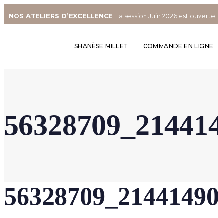
NOS
ATELIERS D’EXCELLENCE
: la session Juin 2026 est ouverte
SHANÈSE MILLET
COMMANDE EN LIGNE
56328709_21441
56328709_2144149