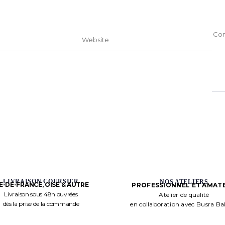
LIVRAISON COURSIER
NOS ATELIERS
LE-DE-FRANCE, OISE & AUTRE
PROFESSIONNEL ET AMAT
Livraison sous 48h ouvrées
Atelier de qualité
dès la prise de la commande
en collaboration avec Busra B