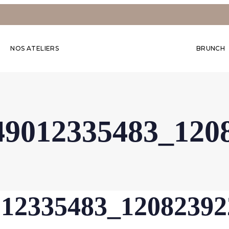
NOS ATELIERS
BRUNCH
49012335483_120
012335483_12082392