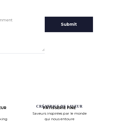
CRÉATRICE DE SAVEUR
PÂTISSERIE FINE
EUR
Saveurs inspirées par le monde
qui nous entoure
aking