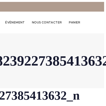
ÉVÈNEMENT
NOUS CONTACTER
PANIER
823922738541363
27385413632_n