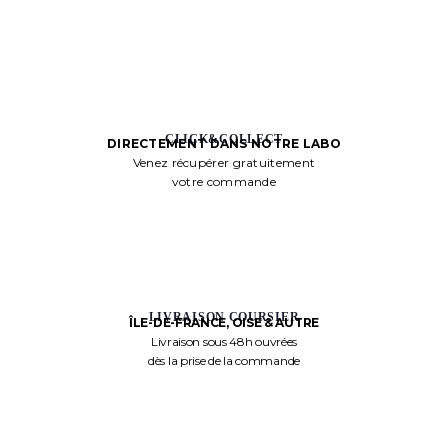
CLICK&COLLECT
DIRECTEMENT DANS NOTRE LABO
Venez récupérer gratuitement
votre commande
LIVRAISON COURSIER
ÎLE-DE-FRANCE, OISE & AUTRE
Livraison sous 48h ouvrées
dès la prise de la commande