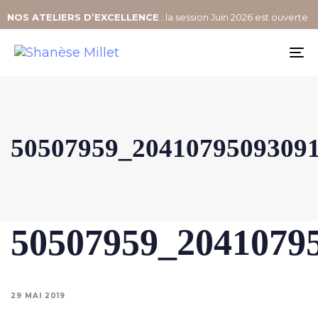
NOS
ATELIERS D’EXCELLENCE
: la session Juin 2026 est ouverte
To
na
50507959_2041079509309
50507959_2041079
29 MAI 2019