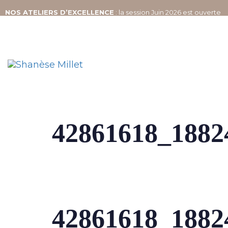
NOS
ATELIERS D’EXCELLENCE
: la session Juin 2026 est ouverte
42861618_1882
42861618_1882