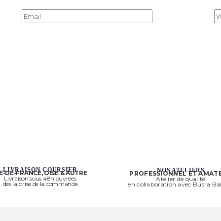
LIVRAISON COURSIER
NOS ATELIERS
LE-DE-FRANCE, OISE & AUTRE
PROFESSIONNEL ET AMAT
Livraison sous 48h ouvrées
Atelier de qualité
dès la prise de la commande
en collaboration avec Busra B