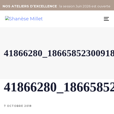
NOS
ATELIERS D’EXCELLENCE
: la session Juin 2026 est ouverte
To
na
41866280_1866585230091
41866280_1866585
7 OCTOBRE 2018