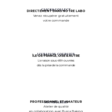
CLICK&COLLECT
DIRECTEMENT DANS NOTRE LABO
Venez récupérer gratuitement
votre commande
LIVRAISON COURSIER
ÎLE-DE-FRANCE, OISE & AUTRE
Livraison sous 48h ouvrées
dès la prise de la commande
PROFESSIONNEL ET AMATEUR
NOS ATELIERS
Atelier de qualité
en collaboration avec Busra Baking