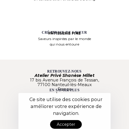
CRÉATRICE DE SAVEUR
PÂTISSERIE FINE
Saveurs inspirées par le monde
qui nous entoure
RETROUVEZ-NOUS
Atelier Privé Shanèse Millet
17 bis Avenue François de Tessan,
77100 Nanteuil-lès-Meaux
France
EN SAVOIR PLUS
À propos
Nos créations
Ce site utilise des cookies pour
Besoin d’aide ?
améliorer votre expérience de
Nos Ateliers
LIENS UTILES
navigation.
Mentions Légales
C.G.V.
Données personnelles
Accepter
NOUS SUIVRE