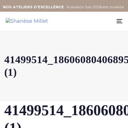
NOS
ATELIERS D’EXCELLENCE
: la session Juin 2026 est ouverte
To
na
41499514_1860608040689
(1)
41499514_1860608
(1)