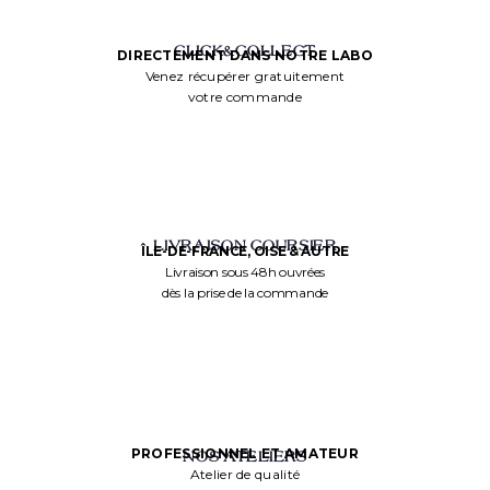
CLICK&COLLECT
DIRECTEMENT DANS NOTRE LABO
Venez récupérer gratuitement
votre commande
LIVRAISON COURSIER
ÎLE-DE-FRANCE, OISE & AUTRE
Livraison sous 48h ouvrées
dès la prise de la commande
PROFESSIONNEL ET AMATEUR
NOS ATELIERS
Atelier de qualité