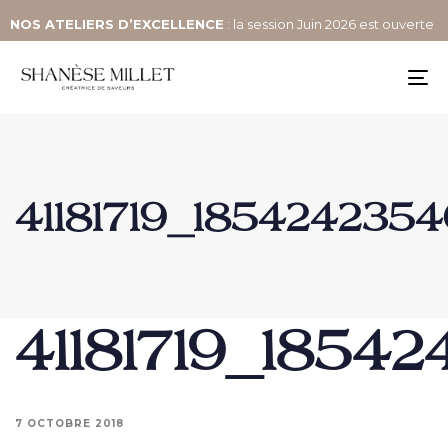
NOS
ATELIERS D’EXCELLENCE
: la session Juin 2026 est ouverte
To
na
41181719_18542423
41181719_185
7 OCTOBRE 2018