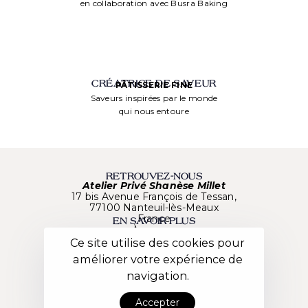
en collaboration avec Busra Baking
CRÉATRICE DE SAVEUR
PÂTISSERIE FINE
Saveurs inspirées par le monde
qui nous entoure
RETROUVEZ-NOUS
Atelier Privé Shanèse Millet
17 bis Avenue François de Tessan,
77100 Nanteuil-lès-Meaux
France
EN SAVOIR PLUS
À propos
Nos créations
Ce site utilise des cookies pour
Besoin d’aide ?
améliorer votre expérience de
Nos Ateliers
LIENS UTILES
navigation.
Mentions Légales
C.G.V.
Données personnelles
Accepter
NOUS SUIVRE