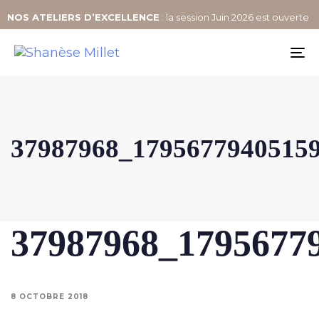
NOS
ATELIERS D’EXCELLENCE
: la session Juin 2026 est ouverte
To
na
37987968_1795677940515
37987968_1795677
8 OCTOBRE 2018