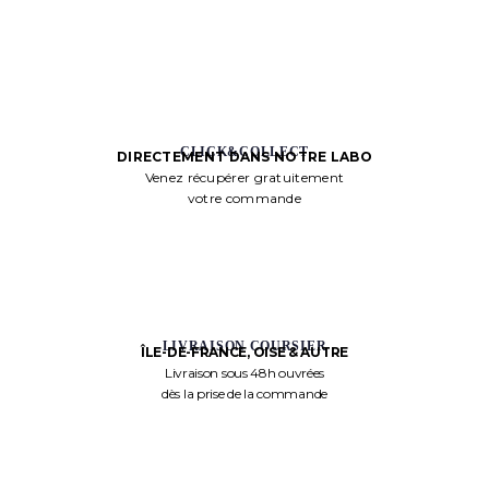
CLICK&COLLECT
DIRECTEMENT DANS NOTRE LABO
Venez récupérer gratuitement
votre commande
LIVRAISON COURSIER
ÎLE-DE-FRANCE, OISE & AUTRE
Livraison sous 48h ouvrées
dès la prise de la commande