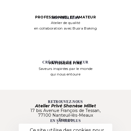
PROFESSIONNEL ET AMATEUR
NOS ATELIERS
Atelier de qualité
en collaboration avec Busra Baking
CRÉATRICE DE SAVEUR
PÂTISSERIE FINE
Saveurs inspirées par le monde
qui nous entoure
RETROUVEZ-NOUS
Atelier Privé Shanèse Millet
17 bis Avenue François de Tessan,
77100 Nanteuil-lès-Meaux
France
EN SAVOIR PLUS
À propos
Nos créations
Ce site utilise des cookies pour