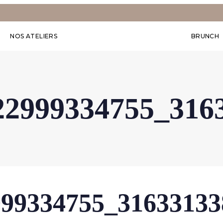
NOS ATELIERS
BRUNCH
22999334755_316
999334755_31633133