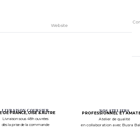
LIVRAISON COURSIER
NOS ATELIERS
LE-DE-FRANCE, OISE & AUTRE
PROFESSIONNEL ET AMAT
Livraison sous 48h ouvrées
Atelier de qualité
dès la prise de la commande
en collaboration avec Busra B