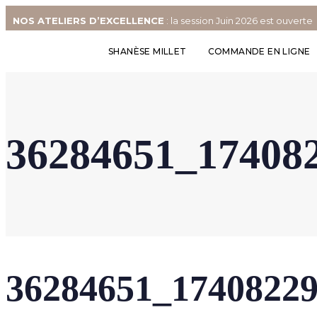
NOS
ATELIERS D’EXCELLENCE
: la session Juin 2026 est ouverte
SHANÈSE MILLET
COMMANDE EN LIGNE
36284651_17408
36284651_1740822