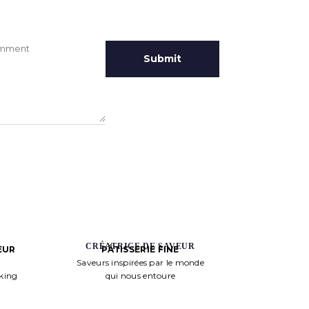
CRÉATRICE DE SAVEUR
PÂTISSERIE FINE
EUR
Saveurs inspirées par le monde
qui nous entoure
aking