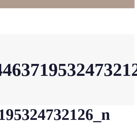
446371953247321
195324732126_n