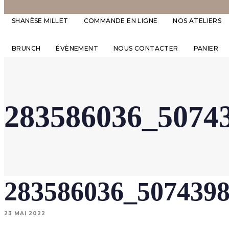
SHANÈSE MILLET
COMMANDE EN LIGNE
NOS ATELIERS
BRUNCH
ÉVÈNEMENT
NOUS CONTACTER
PANIER
283586036_5074
283586036_507439
23 MAI 2022