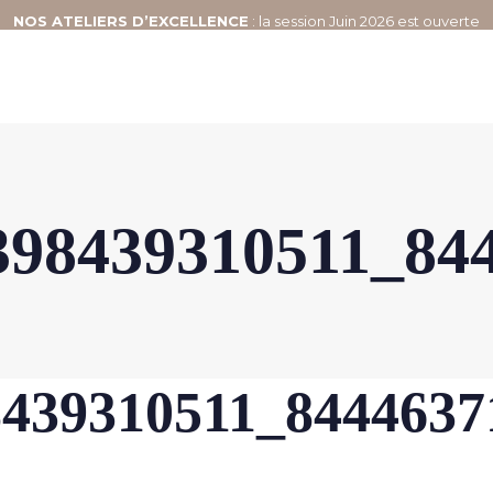
NOS
ATELIERS D’EXCELLENCE
: la session Juin 2026 est ouverte
398439310511_84
8439310511_8444637