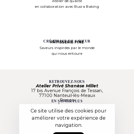
Atelier de qualité
en collaboration avec Busra Baking
CRÉATRICE DE SAVEUR
PÂTISSERIE FINE
Saveurs inspirées par le monde
qui nous entoure
RETROUVEZ-NOUS
Atelier Privé Shanèse Millet
17 bis Avenue François de Tessan,
77100 Nanteuil-lès-Meaux
France
EN SAVOIR PLUS
À propos
Nos créations
Ce site utilise des cookies pour
Besoin d’aide ?
améliorer votre expérience de
Nos Ateliers
LIENS UTILES
navigation.
Mentions Légales
C.G.V.