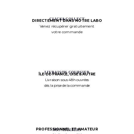
CLICK&COLLECT
DIRECTEMENT DANS NOTRE LABO
Venez récupérer gratuitement
votre commande
LIVRAISON COURSIER
ÎLE-DE-FRANCE, OISE & AUTRE
Livraison sous 48h ouvrées
dès la prise de la commande
PROFESSIONNEL ET AMATEUR
NOS ATELIERS