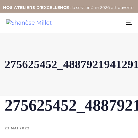
NOS
ATELIERS D’EXCELLENCE
: la session Juin 2026 est ouverte
To
na
275625452_488792194129
275625452_488792
23 MAI 2022