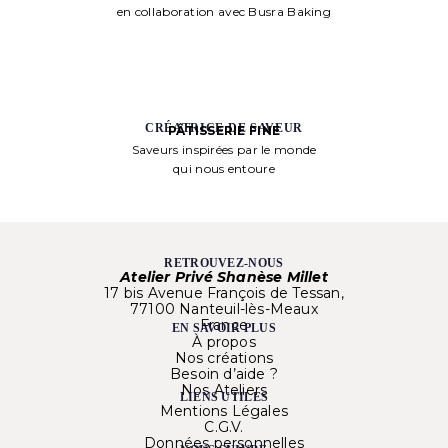
en collaboration avec Busra Baking
CRÉATRICE DE SAVEUR
PÂTISSERIE FINE
Saveurs inspirées par le monde
qui nous entoure
RETROUVEZ-NOUS
Atelier Privé Shanèse Millet
17 bis Avenue François de Tessan,
77100 Nanteuil-lès-Meaux
France
EN SAVOIR PLUS
À propos
Nos créations
Besoin d’aide ?
Nos Ateliers
LIENS UTILES
Mentions Légales
C.G.V.
Données personnelles