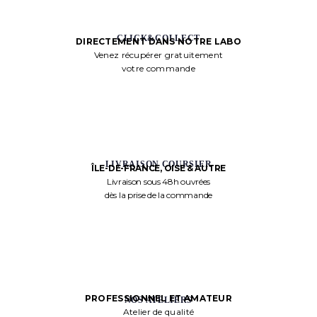
CLICK&COLLECT
DIRECTEMENT DANS NOTRE LABO
Venez récupérer gratuitement
votre commande
LIVRAISON COURSIER
ÎLE-DE-FRANCE, OISE & AUTRE
Livraison sous 48h ouvrées
dès la prise de la commande
PROFESSIONNEL ET AMATEUR
NOS ATELIERS
Atelier de qualité