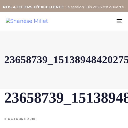
NOS
ATELIERS D’EXCELLENCE
: la session Juin 2026 est ouverte
To
na
23658739_1513894842027
23658739_1513894
8 OCTOBRE 2018