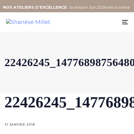
NOS
ATELIERS D’EXCELLENCE
: la session Juin 2026 est ouverte
To
na
22426245_1477689875648
22426245_1477689
21 JANVIER 2018