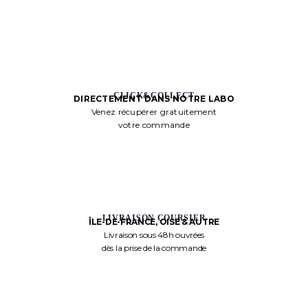
CLICK&COLLECT
DIRECTEMENT DANS NOTRE LABO
Venez récupérer gratuitement
votre commande
LIVRAISON COURSIER
ÎLE-DE-FRANCE, OISE & AUTRE
Livraison sous 48h ouvrées
dès la prise de la commande