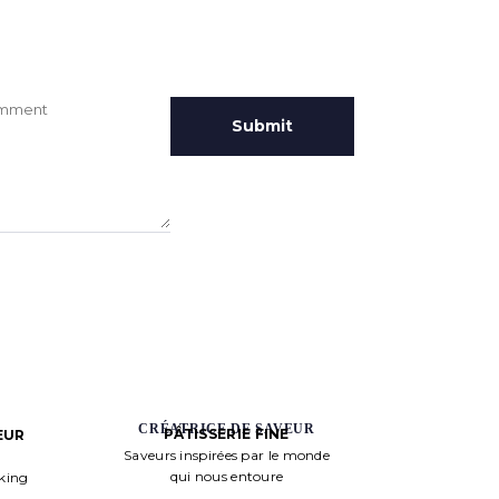
CRÉATRICE DE SAVEUR
PÂTISSERIE FINE
EUR
Saveurs inspirées par le monde
qui nous entoure
aking