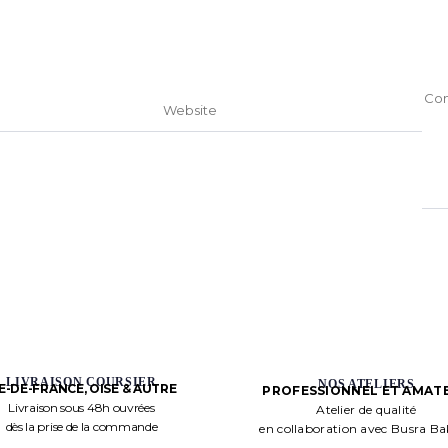
LIVRAISON COURSIER
NOS ATELIERS
LE-DE-FRANCE, OISE & AUTRE
PROFESSIONNEL ET AMAT
Livraison sous 48h ouvrées
Atelier de qualité
dès la prise de la commande
en collaboration avec Busra B