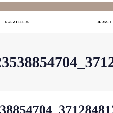
NOS ATELIERS
BRUNCH
23538854704_371
538854704_37128481