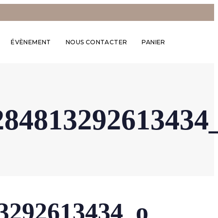
ÉVÈNEMENT
NOUS CONTACTER
PANIER
284813292613434
3292613434_o