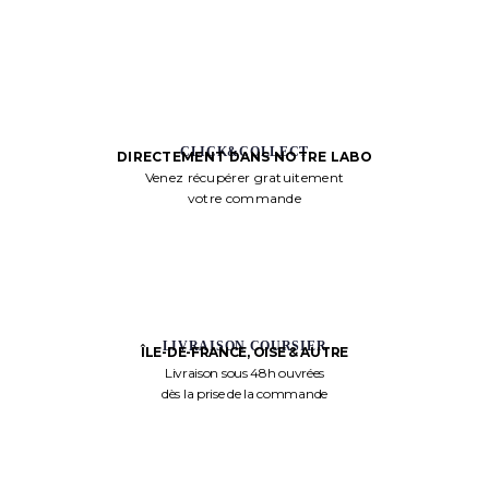
CLICK&COLLECT
DIRECTEMENT DANS NOTRE LABO
Venez récupérer gratuitement
votre commande
LIVRAISON COURSIER
ÎLE-DE-FRANCE, OISE & AUTRE
Livraison sous 48h ouvrées
dès la prise de la commande