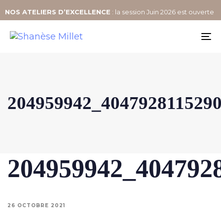
NOS
ATELIERS D’EXCELLENCE
: la session Juin 2026 est ouverte
To
na
204959942_404792811529
204959942_404792
26 OCTOBRE 2021