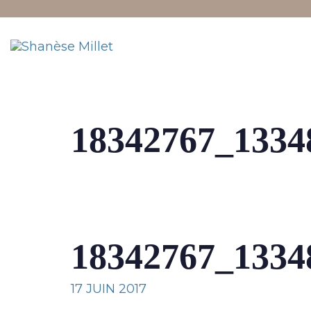
links
to
content
18342767_1334
18342767_1334
17 JUIN 2017