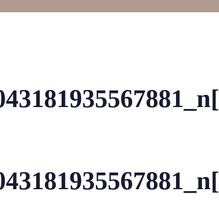
043181935567881_n[
043181935567881_n[