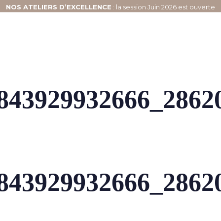
NOS
ATELIERS D’EXCELLENCE
: la session Juin 2026 est ouverte
843929932666_2862
843929932666_2862