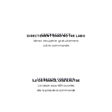
CLICK&COLLECT
DIRECTEMENT DANS NOTRE LABO
Venez récupérer gratuitement
votre commande
LIVRAISON COURSIER
ÎLE-DE-FRANCE, OISE & AUTRE
Livraison sous 48h ouvrées
dès la prise de la commande