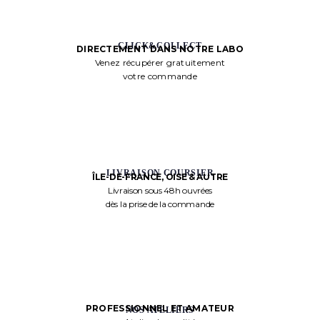
CLICK&COLLECT
DIRECTEMENT DANS NOTRE LABO
Venez récupérer gratuitement
votre commande
LIVRAISON COURSIER
ÎLE-DE-FRANCE, OISE & AUTRE
Livraison sous 48h ouvrées
dès la prise de la commande
PROFESSIONNEL ET AMATEUR
NOS ATELIERS