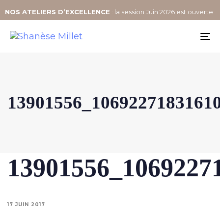
NOS
ATELIERS D’EXCELLENCE
: la session Juin 2026 est ouverte
To
na
13901556_10692271831610
13901556_1069227
17 JUIN 2017