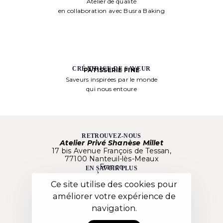
Atelier de qualité
en collaboration avec Busra Baking
CRÉATRICE DE SAVEUR
PÂTISSERIE FINE
Saveurs inspirées par le monde
qui nous entoure
RETROUVEZ-NOUS
Atelier Privé Shanèse Millet
17 bis Avenue François de Tessan,
77100 Nanteuil-lès-Meaux
France
EN SAVOIR PLUS
À propos
Nos créations
Ce site utilise des cookies pour
Besoin d’aide ?
améliorer votre expérience de
Nos Ateliers
LIENS UTILES
navigation.
Mentions Légales
C.G.V.