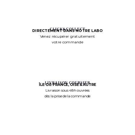
CLICK&COLLECT
DIRECTEMENT DANS NOTRE LABO
Venez récupérer gratuitement
votre commande
LIVRAISON COURSIER
ÎLE-DE-FRANCE, OISE & AUTRE
Livraison sous 48h ouvrées
dès la prise de la commande