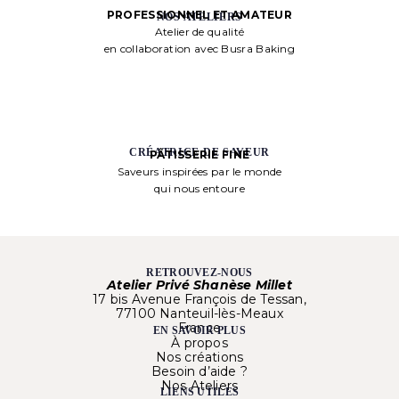
PROFESSIONNEL ET AMATEUR
NOS ATELIERS
Atelier de qualité
en collaboration avec Busra Baking
CRÉATRICE DE SAVEUR
PÂTISSERIE FINE
Saveurs inspirées par le monde
qui nous entoure
RETROUVEZ-NOUS
Atelier Privé Shanèse Millet
17 bis Avenue François de Tessan,
77100 Nanteuil-lès-Meaux
France
EN SAVOIR PLUS
À propos
Nos créations
Besoin d’aide ?
Nos Ateliers
LIENS UTILES