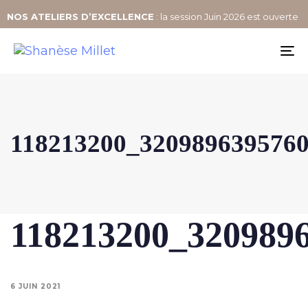
NOS
ATELIERS D’EXCELLENCE
: la session Juin 2026 est ouverte
To
na
118213200_320989639576
118213200_320989
6 JUIN 2021