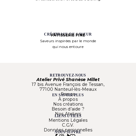
CRÉATRICE DE SAVEUR
PÂTISSERIE FINE
Saveurs inspirées par le monde
qui nous entoure
RETROUVEZ-NOUS
Atelier Privé Shanèse Millet
17 bis Avenue François de Tessan,
77100 Nanteuil-lès-Meaux
France
EN SAVOIR PLUS
À propos
Nos créations
Besoin d’aide ?
Nos Ateliers
LIENS UTILES
Mentions Légales
C.G.V.
Données personnelles
NOUS SUIVRE