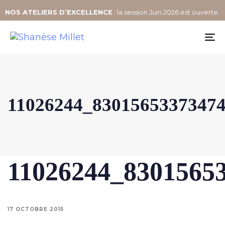
NOS
ATELIERS D’EXCELLENCE
: la session Juin 2026 est ouverte
To
na
11026244_8301565337347
11026244_8301565
17 OCTOBRE 2015