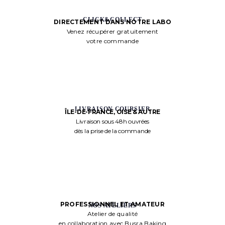
CLICK&COLLECT
DIRECTEMENT DANS NOTRE LABO
Venez récupérer gratuitement
votre commande
LIVRAISON COURSIER
ÎLE-DE-FRANCE, OISE & AUTRE
Livraison sous 48h ouvrées
dès la prise de la commande
PROFESSIONNEL ET AMATEUR
NOS ATELIERS
Atelier de qualité
en collaboration avec Busra Baking