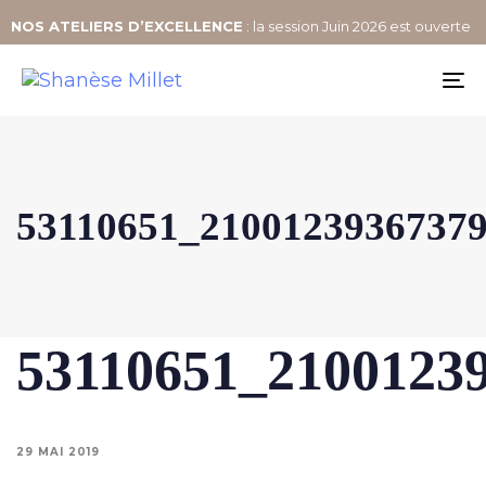
NOS
ATELIERS D’EXCELLENCE
: la session Juin 2026 est ouverte
To
na
53110651_2100123936737
53110651_2100123
29 MAI 2019