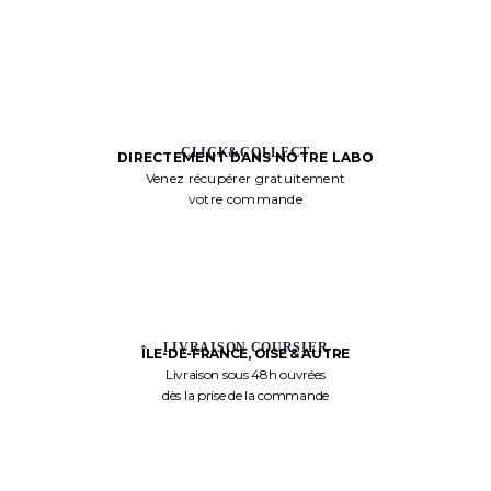
CLICK&COLLECT
DIRECTEMENT DANS NOTRE LABO
Venez récupérer gratuitement
votre commande
LIVRAISON COURSIER
ÎLE-DE-FRANCE, OISE & AUTRE
Livraison sous 48h ouvrées
dès la prise de la commande