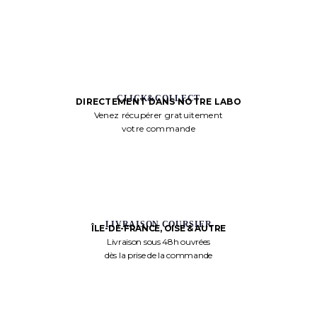
CLICK&COLLECT
DIRECTEMENT DANS NOTRE LABO
Venez récupérer gratuitement
votre commande
LIVRAISON COURSIER
ÎLE-DE-FRANCE, OISE & AUTRE
Livraison sous 48h ouvrées
dès la prise de la commande