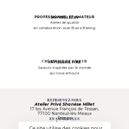
PROFESSIONNEL ET AMATEUR
NOS ATELIERS
Atelier de qualité
en collaboration avec Busra Baking
CRÉATRICE DE SAVEUR
PÂTISSERIE FINE
Saveurs inspirées par le monde
qui nous entoure
RETROUVEZ-NOUS
Atelier Privé Shanèse Millet
17 bis Avenue François de Tessan,
77100 Nanteuil-lès-Meaux
France
EN SAVOIR PLUS
À propos
Nos créations
Ce site utilise des cookies pour