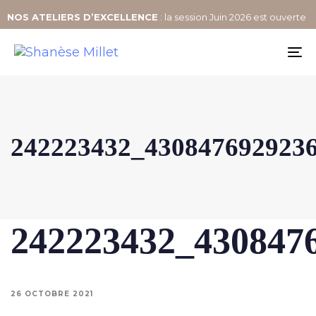
NOS
ATELIERS D’EXCELLENCE
: la session Juin 2026 est ouverte
To
na
242223432_430847692923
242223432_430847
26 OCTOBRE 2021