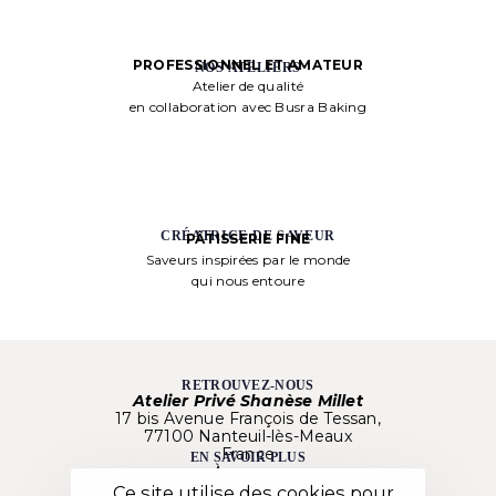
PROFESSIONNEL ET AMATEUR
NOS ATELIERS
Atelier de qualité
en collaboration avec Busra Baking
CRÉATRICE DE SAVEUR
PÂTISSERIE FINE
Saveurs inspirées par le monde
qui nous entoure
RETROUVEZ-NOUS
Atelier Privé Shanèse Millet
17 bis Avenue François de Tessan,
77100 Nanteuil-lès-Meaux
France
EN SAVOIR PLUS
À propos
Nos créations
Ce site utilise des cookies pour