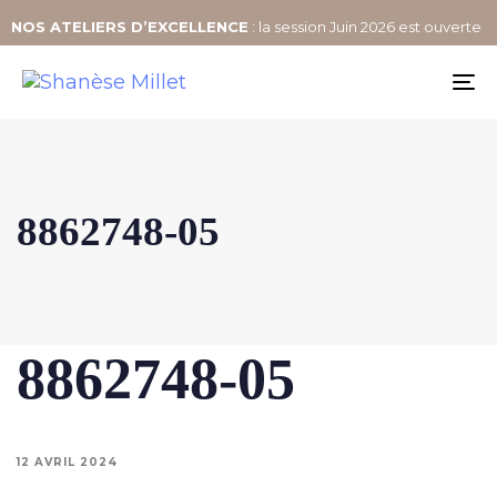
NOS
ATELIERS D’EXCELLENCE
: la session Juin 2026 est ouverte
To
na
8862748-05
8862748-05
12 AVRIL 2024