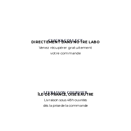
CLICK&COLLECT
DIRECTEMENT DANS NOTRE LABO
Venez récupérer gratuitement
votre commande
LIVRAISON COURSIER
ÎLE-DE-FRANCE, OISE & AUTRE
Livraison sous 48h ouvrées
dès la prise de la commande