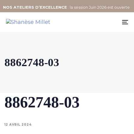
NOS
ATELIERS D’EXCELLENCE
: la session Juin 2026 est ouverte
To
na
8862748-03
8862748-03
12 AVRIL 2024