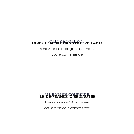
CLICK&COLLECT
DIRECTEMENT DANS NOTRE LABO
Venez récupérer gratuitement
votre commande
LIVRAISON COURSIER
ÎLE-DE-FRANCE, OISE & AUTRE
Livraison sous 48h ouvrées
dès la prise de la commande