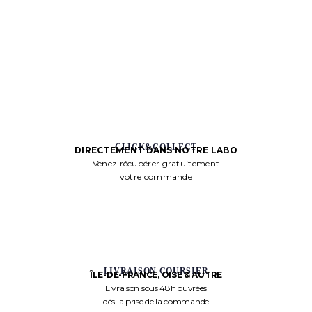
CLICK&COLLECT
DIRECTEMENT DANS NOTRE LABO
Venez récupérer gratuitement
votre commande
LIVRAISON COURSIER
ÎLE-DE-FRANCE, OISE & AUTRE
Livraison sous 48h ouvrées
dès la prise de la commande