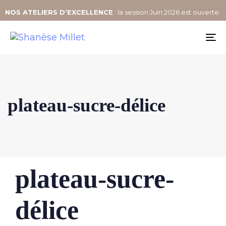
NOS
ATELIERS D’EXCELLENCE
: la session Juin 2026 est ouverte
To
na
plateau-sucre-délice
Author
Published
PUBLISHED
plateau-sucre-
IN:
on:
délice