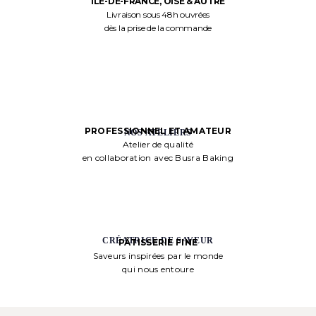
ÎLE-DE-FRANCE, OISE & AUTRE
Livraison sous 48h ouvrées
dès la prise de la commande
PROFESSIONNEL ET AMATEUR
NOS ATELIERS
Atelier de qualité
en collaboration avec Busra Baking
CRÉATRICE DE SAVEUR
PÂTISSERIE FINE
Saveurs inspirées par le monde
qui nous entoure