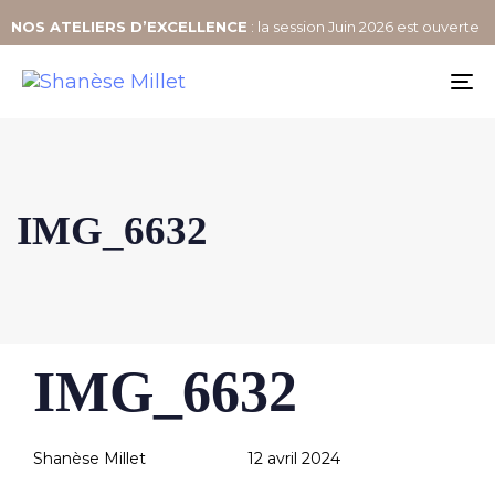
NOS
ATELIERS D’EXCELLENCE
: la session Juin 2026 est ouverte
To
na
IMG_6632
Author
Published
PUBLISHED
IMG_6632
IN:
on:
Shanèse Millet
12 avril 2024