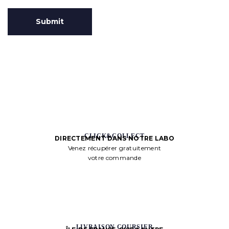
CLICK&COLLECT
DIRECTEMENT DANS NOTRE LABO
Venez récupérer gratuitement
votre commande
LIVRAISON COURSIER