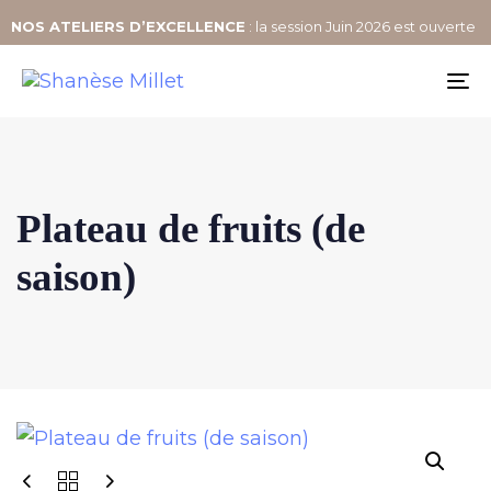
NOS
ATELIERS D’EXCELLENCE
: la session Juin 2026 est ouverte
To
na
Plateau de fruits (de
saison)