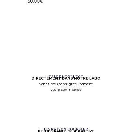
150.00
€
CLICK&COLLECT
DIRECTEMENT DANS NOTRE LABO
Venez récupérer gratuitement
votre commande
LIVRAISON COURSIER
ÎLE-DE-FRANCE, OISE & AUTRE