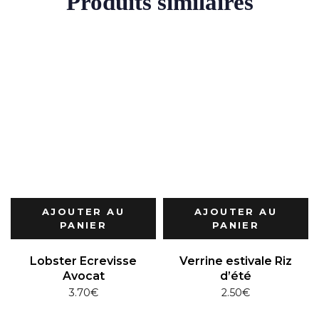
Produits similaires
AJOUTER AU
AJOUTER AU
PANIER
PANIER
Lobster Ecrevisse
Verrine estivale Riz
Avocat
d’été
3.70
€
2.50
€