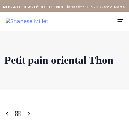
NOS
ATELIERS D’EXCELLENCE
: la session Juin 2026 est ouverte
To
na
Petit pain oriental Thon