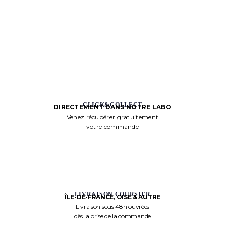
CLICK&COLLECT
DIRECTEMENT DANS NOTRE LABO
Venez récupérer gratuitement
votre commande
LIVRAISON COURSIER
ÎLE-DE-FRANCE, OISE & AUTRE
Livraison sous 48h ouvrées
dès la prise de la commande