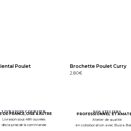
riental Poulet
Brochette Poulet Curry
2.80
€
LIVRAISON COURSIER
NOS ATELIERS
LE-DE-FRANCE, OISE & AUTRE
PROFESSIONNEL ET AMAT
Livraison sous 48h ouvrées
Atelier de qualité
dès la prise de la commande
en collaboration avec Busra B