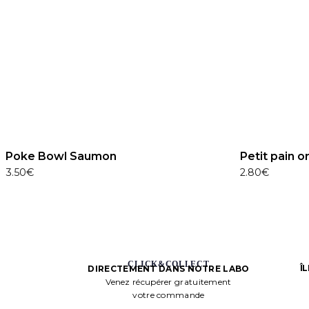
Poke Bowl Saumon
Petit pain o
3.50
€
2.80
€
CLICK&COLLECT
Î
DIRECTEMENT DANS NOTRE LABO
Venez récupérer gratuitement
votre commande