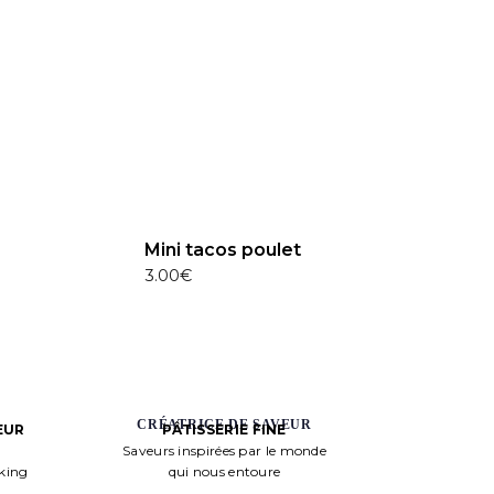
Mini tacos poulet
3.00
€
CRÉATRICE DE SAVEUR
PÂTISSERIE FINE
EUR
Saveurs inspirées par le monde
qui nous entoure
aking