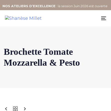
NOS
ATELIERS D’EXCELLENCE
: la session Juin 2026 est ouverte
To
na
Brochette Tomate
Mozzarella & Pesto