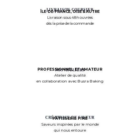
LIVRAISON COURSIER
ÎLE-DE-FRANCE, OISE & AUTRE
Livraison sous 48h ouvrées
dès la prise de la commande
PROFESSIONNEL ET AMATEUR
NOS ATELIERS
Atelier de qualité
en collaboration avec Busra Baking
CRÉATRICE DE SAVEUR
PÂTISSERIE FINE
Saveurs inspirées par le monde
qui nous entoure