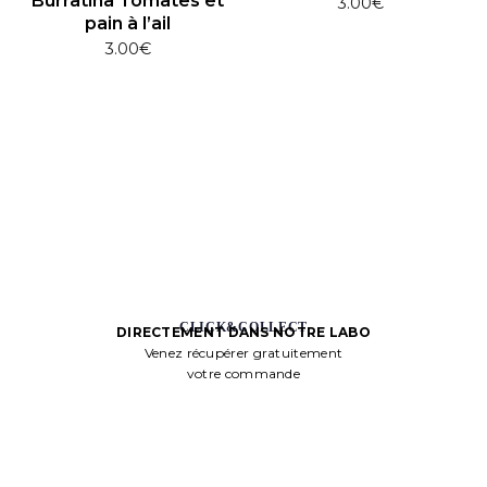
Burratina Tomates et
3.00
€
pain à l’ail
3.00
€
CLICK&COLLECT
DIRECTEMENT DANS NOTRE LABO
Venez récupérer gratuitement
votre commande