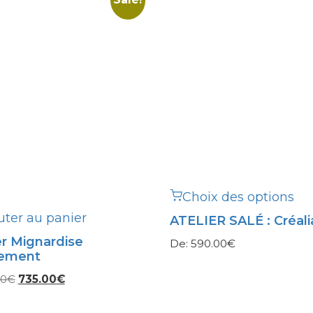
Choix des options
uter au panier
ATELIER SALÉ : Créali
er Mignardise
De:
590.00
€
ement
Le
Le
00
€
735.00
€
prix
prix