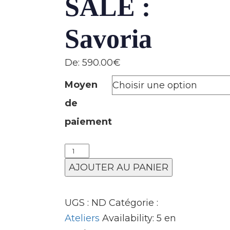
SALÉ :
Savoria
De:
590.00
€
Moyen
de
paiement
ATELIER
SALÉ
AJOUTER AU PANIER
:
Savoria
UGS :
ND
Catégorie :
quantity
Ateliers
Availability:
5 en