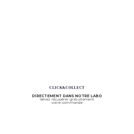
initial
actuel
était :
est :
1,470.00€.
735.00€.
CLICK&COLLECT
DIRECTEMENT DANS NOTRE LABO
Venez récupérer gratuitement
votre commande