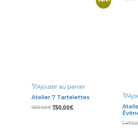
Ajouter au panier
Ajo
Atelier 7 Tartelettes
Ateli
Le
Le
950.00
€
750.00
€
Évèn
prix
prix
initial
actuel
1,470.
était :
est :