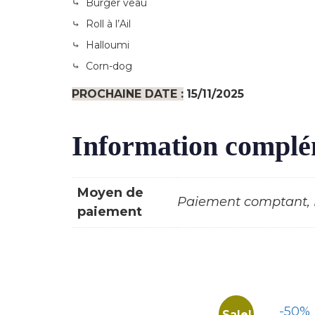
⤷ Burger veau
⤷ Roll à l’Ail
⤷ Halloumi
⤷ Corn-dog
PROCHAINE DATE :
15/11/2025
Information complé
Moyen de
Paiement comptant, P
paiement
-50%
Sale!